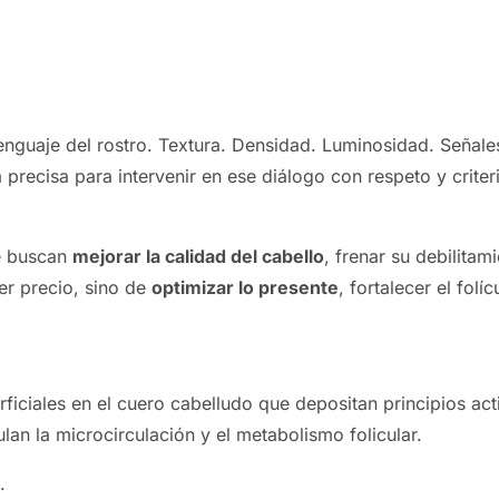
uaje del rostro. Textura. Densidad. Luminosidad. Señales s
precisa para intervenir en ese diálogo con respeto y crite
ue buscan
mejorar la calidad del cabello
, frenar su debilit
er precio, sino de
optimizar lo presente
, fortalecer el fol
ficiales en el cuero cabelludo que depositan principios ac
an la microcirculación y el metabolismo folicular.
.